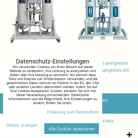
Datenschutz-Einstellungen
Benötigen Sie Beratung? Freie Auslegung eines geeigneten
Wir verwenden Cookies, um Ihren Besuch auf dieser
Stickstoffgenerator mit Ausarbeitung eines Preisangebots mit
Website zu verbessern, ihre Leistung zu analysieren und
Daten über ihre Nutzung zu sammeln. Wir können dazu
Berechnung der Kapitalrendite
Tools und Dienste von Drittanbietern verwenden, und die
gesammelten Daten können an Partner in der EU, den USA
oder anderen Ländern übermittelt werden. Indem Sie auf
"Alle Cookies akzeptieren" klicken, erklären Sie sich mit
dieser Verarbeitung einverstanden. Detaillierte
Informationen und die Möglichkeit, Ihre Einstellungen zu
Folgen Sie uns in den sozialen Netzwerken:
Melds.eu
ändern, finden Sie unten.
webmailshop.eu
Erklärung zum Datenschutz
Datenschutz-Einstellungen
Erklärung zum Datenschutz
Details anzeigen
Alle Cookies akzeptieren
Website erstellt mit:
BiznisWeb.sk