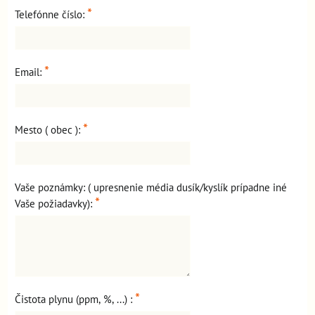
*
Telefónne číslo:
*
Email:
*
Mesto ( obec ):
Vaše poznámky: ( upresnenie média dusík/kyslík prípadne iné
*
Vaše požiadavky):
*
Čistota plynu (ppm, %, ...) :