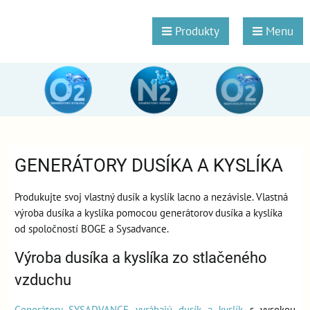
Produkty
Menu
GENERÁTORY DUSÍKA A KYSLÍKA
Produkujte svoj vlastný dusík a kyslík lacno a nezávisle. Vlastná
výroba dusíka a kyslíka pomocou generátorov dusíka a kyslíka
od spoločností BOGE a Sysadvance.
Výroba dusíka a kyslíka zo stlačeného
vzduchu
Generátory SYSADVANCE vyrábajú dusík a kyslík
s vysokou