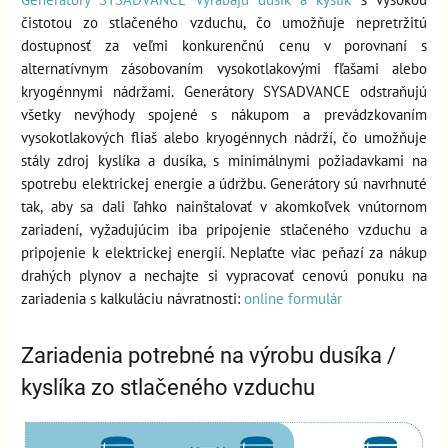
čistotou zo stlačeného vzduchu, čo umožňuje nepretržitú
dostupnosť za veľmi konkurenčnú cenu v porovnaní s
alternatívnym zásobovaním vysokotlakovými fľašami alebo
kryogénnymi nádržami. Generátory SYSADVANCE odstraňujú
všetky nevýhody spojené s nákupom a prevádzkovaním
vysokotlakových fliaš alebo kryogénnych nádrží, čo umožňuje
stály zdroj kyslíka a dusíka, s minimálnymi požiadavkami na
spotrebu elektrickej energie a údržbu. Generátory sú navrhnuté
tak, aby sa dali ľahko nainštalovať v akomkoľvek vnútornom
zariadení, vyžadujúcim iba pripojenie stlačeného vzduchu a
pripojenie k elektrickej energií. Neplaťte viac peňazí za nákup
drahých plynov a nechajte si vypracovať cenovú ponuku na
zariadenia s kalkuláciu návratnosti:
online formulár
Zariadenia potrebné na výrobu dusíka /
kyslíka zo stlačeného vzduchu