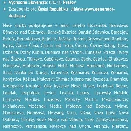
Východné Slovensko
: 080 01
Prešov
Zastúpenie pre
Českú Republiku
-
Jihlava
www.generator-
dusiku.cz
Naše služby poskytujeme v rámci celého Slovenska: Bratislava,
Bánovce nad Bebravou, Banská Bystrica, Banská Štiavnica, Bardejov,
Beluša, Bernolákovo, Bojnice, Bošany, Brezno, Brezová pod Bradlom,
Bytča, Čadca, Čaňa, Čierna nad Tisou, Čierne, Čierny Balog, Detva,
Dobšiná, Dolný Kubín, Dubnica nad Váhom, Dunajská Streda, Dvory
nad Žitavou, Fiľakovo, Gabčíkovo, Galanta, Gbely, Gelnica, Giraltovce,
Handlová, Hlohovec, Hnúšťa, Holíč, Hriňová, Humenné, Hurbanovo,
Ilava, Ivanka pri Dunaji, Jarovnice, Kežmarok, Kolárovo, Komárno,
Komjatice, Košice, Kráľovský Chlmec, Krásno nad Kysucou, Kremnica,
Krompachy, Krupina, Kúty, Kysucké Nové Mesto, Lednické Rovne,
Lendak, Leopoldov, Levice, Levoča, Lipany, Liptovský Hrádok,
Liptovský Mikuláš, Lučenec, Malacky, Martin, Medzilaborce,
Michalovce, Močenok, Modra, Moldava nad Bodvou, Myjava,
Námestovo, Nemšová, Nesvady, Nitra, Nižná, Nová Baňa, Nová
Dubnica, Nováky, Nové Mesto nad Váhom, Nové Zámky,Oščadnica,
Palárikovo, Partizánske, Pavlovce nad Uhom, Pezinok, Piešťany,