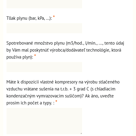
*
Tllak plynu (bar, kPa, ...):
Spotrebované množstvo plynu (m3/hod., l/min., ..., tento údaj
by Vám mal poskytnúť výrobca/dodávateľ technológie, ktorá
*
používa plyn):
Máte k dispozícii vlastné kompresory na výrobu stlačeného
vzduchu vrátane sušenia na t.r.b. + 3 grad C (s chladiacim
kondenzačným vymrazovacím sušičom)? Ak áno, uveďte
*
prosím ich počet a typy. :