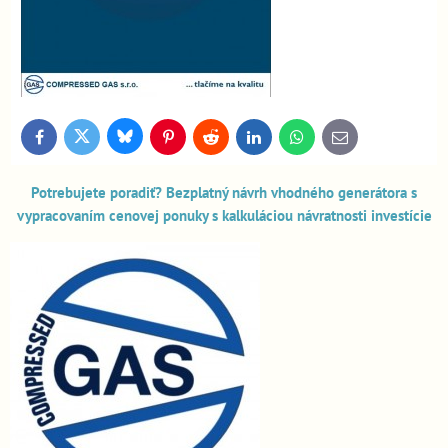
Bluesky
Twitter
Facebook
Pinterest
Reddit
LinkedIn
WhatsApp
E-
mail
Potrebujete poradiť? Bezplatný návrh vhodného generátora s
vypracovaním cenovej ponuky s kalkuláciou návratnosti investície