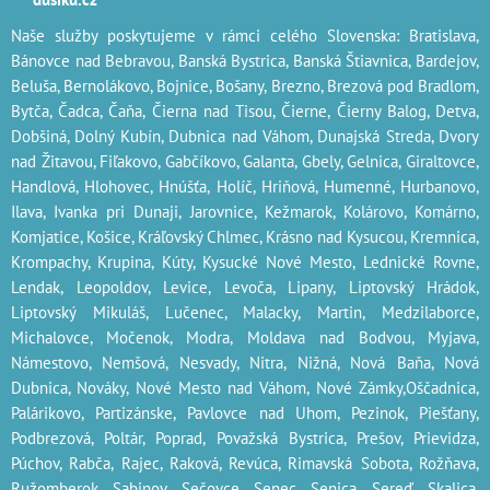
Naše služby poskytujeme v rámci celého Slovenska: Bratislava,
Bánovce nad Bebravou, Banská Bystrica, Banská Štiavnica, Bardejov,
Beluša, Bernolákovo, Bojnice, Bošany, Brezno, Brezová pod Bradlom,
Bytča, Čadca, Čaňa, Čierna nad Tisou, Čierne, Čierny Balog, Detva,
Dobšiná, Dolný Kubín, Dubnica nad Váhom, Dunajská Streda, Dvory
nad Žitavou, Fiľakovo, Gabčíkovo, Galanta, Gbely, Gelnica, Giraltovce,
Handlová, Hlohovec, Hnúšťa, Holíč, Hriňová, Humenné, Hurbanovo,
Ilava, Ivanka pri Dunaji, Jarovnice, Kežmarok, Kolárovo, Komárno,
Komjatice, Košice, Kráľovský Chlmec, Krásno nad Kysucou, Kremnica,
Krompachy, Krupina, Kúty, Kysucké Nové Mesto, Lednické Rovne,
Lendak, Leopoldov, Levice, Levoča, Lipany, Liptovský Hrádok,
Liptovský Mikuláš, Lučenec, Malacky, Martin, Medzilaborce,
Michalovce, Močenok, Modra, Moldava nad Bodvou, Myjava,
Námestovo, Nemšová, Nesvady, Nitra, Nižná, Nová Baňa, Nová
Dubnica, Nováky, Nové Mesto nad Váhom, Nové Zámky,Oščadnica,
Palárikovo, Partizánske, Pavlovce nad Uhom, Pezinok, Piešťany,
Podbrezová, Poltár, Poprad, Považská Bystrica, Prešov, Prievidza,
Púchov, Rabča, Rajec, Raková, Revúca, Rimavská Sobota, Rožňava,
Ružomberok, Sabinov, Sečovce, Senec, Senica, Sereď, Skalica,