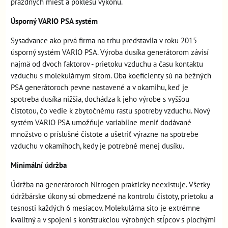
prázdnych miest a poklesu výkonu.
Úsporný VARIO PSA systém
Sysadvance ako prvá firma na trhu predstavila v roku 2015
úsporný systém VARIO PSA. Výroba dusíka generátorom závisí
najmä od dvoch faktorov - prietoku vzduchu a času kontaktu
vzduchu s molekulárnym sitom. Oba koeficienty sú na bežných
PSA generátoroch pevne nastavené a v okamihu, keď je
spotreba dusíka nižšia, dochádza k jeho výrobe s vyššou
čistotou, čo vedie k zbytočnému rastu spotreby vzduchu. Nový
systém VARIO PSA umožňuje variabilne meniť dodávané
množstvo o príslušné čistote a ušetriť výrazne na spotrebe
vzduchu v okamihoch, kedy je potrebné menej dusíku.
Minimální údržba
Údržba na generátoroch Nitrogen prakticky neexistuje. Všetky
údržbárske úkony sú obmedzené na kontrolu čistoty, prietoku a
tesnosti každých 6 mesiacov. Molekulárna sito je extrémne
kvalitný a v spojení s konštrukciou výrobných stĺpcov s plochými