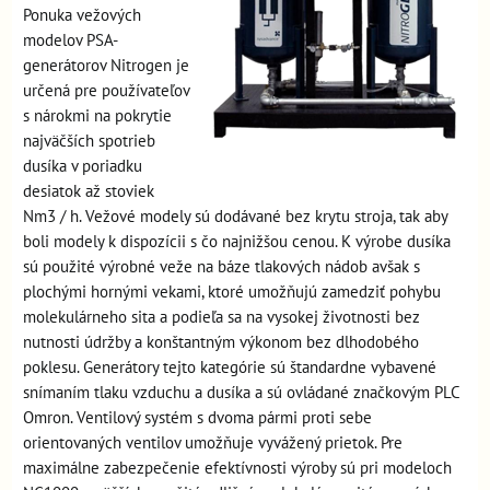
Ponuka vežových
modelov PSA-
generátorov Nitrogen je
určená pre používateľov
s nárokmi na pokrytie
najväčších spotrieb
dusíka v poriadku
desiatok až stoviek
Nm3 / h. Vežové modely sú dodávané bez krytu stroja, tak aby
boli modely k dispozícii s čo najnižšou cenou. K výrobe dusíka
sú použité výrobné veže na báze tlakových nádob avšak s
plochými hornými vekami, ktoré umožňujú zamedziť pohybu
molekulárneho sita a podieľa sa na vysokej životnosti bez
nutnosti údržby a konštantným výkonom bez dlhodobého
poklesu. Generátory tejto kategórie sú štandardne vybavené
snímaním tlaku vzduchu a dusíka a sú ovládané značkovým PLC
Omron. Ventilový systém s dvoma pármi proti sebe
orientovaných ventilov umožňuje vyvážený prietok. Pre
maximálne zabezpečenie efektívnosti výroby sú pri modeloch