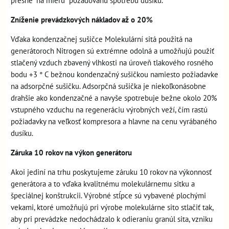
presne "na mieru" požadovanú spotrebu dusíku.
Zníženie prevádzkových nákladov až o 20%
Vďaka kondenzačnej sušičce Molekulární sitá použitá na
generátoroch Nitrogen sú extrémne odolná a umožňujú použiť
stlačený vzduch zbavený vlhkosti na úroveň tlakového rosného
bodu +3 ° C bežnou kondenzačný sušičkou namiesto požiadavke
na adsorpčné sušičku. Adsorpčná sušička je niekoľkonásobne
drahšie ako kondenzačné a navyše spotrebuje bežne okolo 20%
vstupného vzduchu na regeneráciu výrobných veží, čím rastú
požiadavky na veľkosť kompresora a hlavne na cenu vyrábaného
dusíku.
Záruka 10 rokov na výkon generátoru
Akoi jediní na trhu poskytujeme záruku 10 rokov na výkonnosť
generátora a to vďaka kvalitnému molekulárnemu sitku a
špeciálnej konštrukcii. Výrobné stĺpce sú vybavené plochými
vekami, ktoré umožňujú pri výrobe molekulárne sito stlačiť tak,
aby pri prevádzke nedochádzalo k odieraniu granúl sita, vzniku