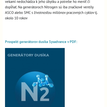
vekami nedochádza k jeho úbytku a potrebe ho meniť či
dopĺňať. Na generátoroch Nitrogen sú iba značkové ventily
ASCO alebo SMC s životnosťou miliónov pracovných cyklov tj.
okolo 10 rokov
Prospekt generátorov dusíka Sysadvance v PDF: