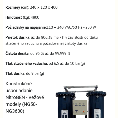
Rozmery
(cm): 240 x 120 x 400
Hmotnosť
(kg): 4800
Požiadavky na napájanie
:110 – 240 VAC/50 Hz - 250 W
Prietok dusíka
: až do 806,38 m3 / h v závislosti od tlaku
stlačeného vzduchu a požadovanej čistoty dusíka
Čistota dusíka
: od 95 % až do 99,999 %
Tlak stlačeného vzduchu
: od 6,5 až do 10 bar(g)
Tlak dusíka
: do 9 bar(g)
Konštrukčné
usporiadanie
NitroGEN - Vežové
modely (NG50-
NG3600)