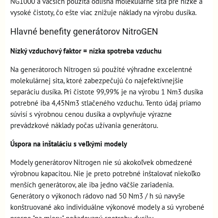
NG1000 a väčších použitá odlišná molekulárne sitá pre nízke a
vysoké čistoty, čo ešte viac znižuje náklady na výrobu dusíka.
Hlavné benefity generátorov NitroGEN
Nízký vzduchový faktor = nízka spotreba vzduchu
Na generátoroch Nitrogen sú použité výhradne excelentné
molekulárnej sita, ktoré zabezpečujú čo najefektívnejšie
separáciu dusíka. Pri čistote 99,99% je na výrobu 1 Nm3 dusíka
potrebné iba 4,45Nm3 stlačeného vzduchu. Tento údaj priamo
súvisí s výrobnou cenou dusíka a ovplyvňuje výrazne
prevádzkové náklady počas užívania generátoru.
Úspora na inštaláciu s veľkými modely
Modely generátorov Nitrogen nie sú akokoľvek obmedzené
výrobnou kapacitou. Nie je preto potrebné inštalovať niekoľko
menších generátorov, ale iba jedno väčšie zariadenia.
Generátory o výkonoch rádovo nad 50 Nm3 / h sú navyše
konštruované ako individuálne výkonové modely a sú vyrobené