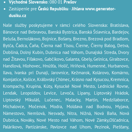
Východné Slovensko
: 080 01
Prešov
Zastúpenie pre
Českú Republiku
-
Jihlava
www.generator-
dusiku.cz
Naše služby poskytujeme v rámci celého Slovenska: Bratislava,
Bánovce nad Bebravou, Banská Bystrica, Banská Štiavnica, Bardejov,
Beluša, Bernolákovo, Bojnice, Bošany, Brezno, Brezová pod Bradlom,
Bytča, Čadca, Čaňa, Čierna nad Tisou, Čierne, Čierny Balog, Detva,
Dobšiná, Dolný Kubín, Dubnica nad Váhom, Dunajská Streda, Dvory
nad Žitavou, Fiľakovo, Gabčíkovo, Galanta, Gbely, Gelnica, Giraltovce,
Handlová, Hlohovec, Hnúšťa, Holíč, Hriňová, Humenné, Hurbanovo,
Ilava, Ivanka pri Dunaji, Jarovnice, Kežmarok, Kolárovo, Komárno,
Komjatice, Košice, Kráľovský Chlmec, Krásno nad Kysucou, Kremnica,
Krompachy, Krupina, Kúty, Kysucké Nové Mesto, Lednické Rovne,
Lendak, Leopoldov, Levice, Levoča, Lipany, Liptovský Hrádok,
Liptovský Mikuláš, Lučenec, Malacky, Martin, Medzilaborce,
Michalovce, Močenok, Modra, Moldava nad Bodvou, Myjava,
Námestovo, Nemšová, Nesvady, Nitra, Nižná, Nová Baňa, Nová
Dubnica, Nováky, Nové Mesto nad Váhom, Nové Zámky,Oščadnica,
Palárikovo, Partizánske, Pavlovce nad Uhom, Pezinok, Piešťany,