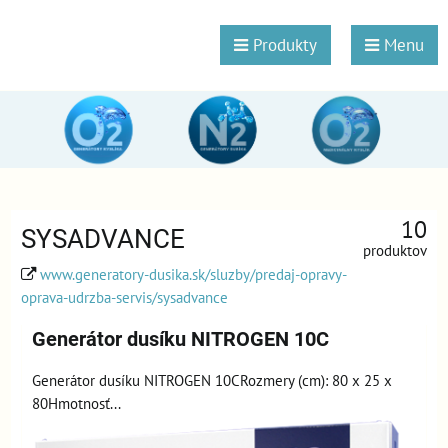
Produkty
Menu
10
SYSADVANCE
produktov
www.generatory-dusika.sk/sluzby/predaj-opravy-
oprava-udrzba-servis/sysadvance
Generátor dusíku NITROGEN 10C
Generátor dusíku NITROGEN 10CRozmery (cm): 80 x 25 x
80Hmotnosť...