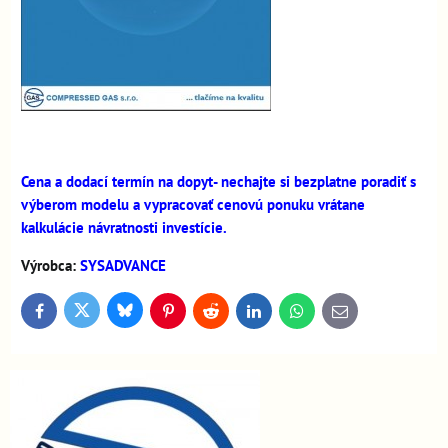
Cena a dodací termín na dopyt- nechajte si bezplatne poradiť s
výberom modelu a vypracovať cenovú ponuku vrátane
kalkulácie návratnosti investície.
Výrobca:
SYSADVANCE
Bluesky
Twitter
Facebook
Pinterest
Reddit
LinkedIn
WhatsApp
E-
mail