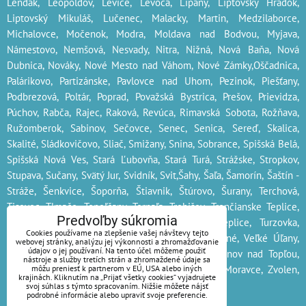
Lendak, Leopoldov, Levice, Levoča, Lipany, Liptovský Hrádok,
Liptovský Mikuláš, Lučenec, Malacky, Martin, Medzilaborce,
Michalovce, Močenok, Modra, Moldava nad Bodvou, Myjava,
Námestovo, Nemšová, Nesvady, Nitra, Nižná, Nová Baňa, Nová
Dubnica, Nováky, Nové Mesto nad Váhom, Nové Zámky,Oščadnica,
Palárikovo, Partizánske, Pavlovce nad Uhom, Pezinok, Piešťany,
Podbrezová, Poltár, Poprad, Považská Bystrica, Prešov, Prievidza,
Púchov, Rabča, Rajec, Raková, Revúca, Rimavská Sobota, Rožňava,
Ružomberok, Sabinov, Sečovce, Senec, Senica, Sereď, Skalica,
Skalité, Sládkovičovo, Sliač, Smižany, Snina, Sobrance, Spišská Belá,
Spišská Nová Ves, Stará Ľubovňa, Stará Turá, Strážske, Stropkov,
Stupava
, Sučany, Svätý Jur, Svidník, Svit,Šahy, Šaľa, Šamorín, Šaštín -
Stráže, Šenkvice, Šoporňa, Štiavnik, Štúrovo, Šurany, Terchová,
Tisovec, Tlmače, Topoľčany, Tornaľa, Trebišov, Trenčianske Teplice,
Predvoľby súkromia
Trenčín, Trnava, Trstená, Turany, Turčianske Teplice, Turzovka,
Cookies používame na zlepšenie vašej návštevy tejto
Tvrdošín, Tvrdošovce, Veľké Kapušany, Veľké Rovné, Veľké Úľany,
webovej stránky, analýzu jej výkonnosti a zhromažďovanie
údajov o jej používaní. Na tento účel môžeme použiť
Veľký Krtíš, Veľký Meder, Veľký Šariš, Vráble, Vranov nad Topľou,
nástroje a služby tretích strán a zhromaždené údaje sa
Vrbové, Vrútky, Vysoké Tatry, Zákamenné, Zlaté Moravce, Zvolen,
môžu preniesť k partnerom v EÚ, USA alebo iných
krajinách. Kliknutím na „Prijať všetky cookies“ vyjadrujete
Žarnovica, Želiezovce, Žiar nad Hronom, Žilina
svoj súhlas s týmto spracovaním. Nižšie môžete nájsť
podrobné informácie alebo upraviť svoje preferencie.