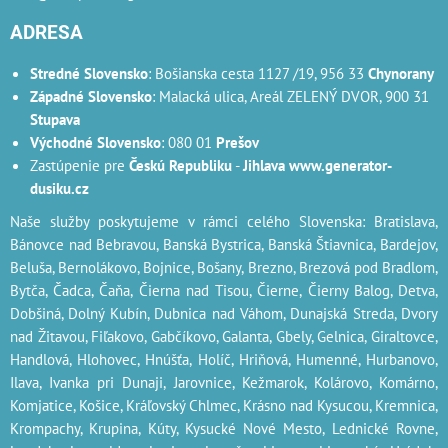
ADRESA
Stredné Slovensko
: Bošianska cesta 1127 /19, 956 33
Chynorany
Západné Slovensko
: Malacká ulica, Areál ZELENÝ DVOR, 900 31
Stupava
Východné Slovensko
: 080 01
Prešov
Zastúpenie pre
Českú Republiku
-
Jihlava
www.generator-
dusiku.cz
Naše služby poskytujeme v rámci celého Slovenska: Bratislava,
Bánovce nad Bebravou, Banská Bystrica, Banská Štiavnica, Bardejov,
Beluša, Bernolákovo, Bojnice, Bošany, Brezno, Brezová pod Bradlom,
Bytča, Čadca, Čaňa, Čierna nad Tisou, Čierne, Čierny Balog, Detva,
Dobšiná, Dolný Kubín, Dubnica nad Váhom, Dunajská Streda, Dvory
nad Žitavou, Fiľakovo, Gabčíkovo, Galanta, Gbely, Gelnica, Giraltovce,
Handlová, Hlohovec, Hnúšťa, Holíč, Hriňová, Humenné, Hurbanovo,
Ilava, Ivanka pri Dunaji, Jarovnice, Kežmarok, Kolárovo, Komárno,
Komjatice, Košice, Kráľovský Chlmec, Krásno nad Kysucou, Kremnica,
Krompachy, Krupina, Kúty, Kysucké Nové Mesto, Lednické Rovne,