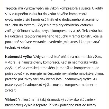
Teplota
: má výrazný vplyv na výkon kompresora a sušiča. Okolitý
stav vstupného vzduchu do vzduchového kompresora
ovplyvňuje čistú hmotnosť finálneho dodávaného stlačeného
vzduchu do systému. Zvýšenie teploty okolitého vzduchu
znižuje účinnosť vzduchových kompresorov a sušičiek vzduchu.
Na udržanie teploty nasávaného vzduchu v rámci konštrukcie je
potrebné správne vetranie a vedenie „miestnosti kompresora"
technické údaje.
Nadmorská výška
: Vždy sa musí brať ohľad na nadmorskú výšku,
v ktorej je nainštalovaný kompresor. Keď sa nadmorská výška
zvyšuje, váha zemskej atmosféry je menšia a kompresor bude
potrebovať viac energie na čerpanie rovnakého množstva plynu,
pretože pozitívny sací tlak klesol kvôli nadmorskej výške. Ak
máte vysokú nadmorskú výšku, musíte kompresor nadmerne
zväčšiť.
Vlhkosť
: Vlhkosť nemá taký dramatický vplyv ako stúpanie v
nadmorskej výške a teplote. Je však potrebné brať do úvahy