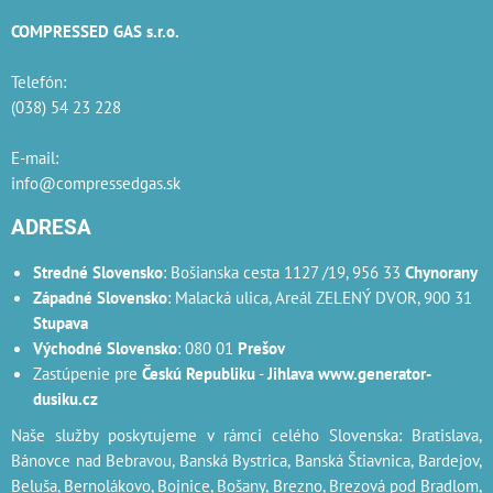
COMPRESSED GAS s.r.o.
Telefón:
(038) 54 23 228
E-mail:
info@compressedgas.sk
ADRESA
Stredné Slovensko
: Bošianska cesta 1127 /19, 956 33
Chynorany
Západné Slovensko
: Malacká ulica, Areál ZELENÝ DVOR, 900 31
Stupava
Východné Slovensko
: 080 01
Prešov
Zastúpenie pre
Českú Republiku
-
Jihlava
www.generator-
dusiku.cz
Naše služby poskytujeme v rámci celého Slovenska: Bratislava,
Bánovce nad Bebravou, Banská Bystrica, Banská Štiavnica, Bardejov,
Beluša, Bernolákovo, Bojnice, Bošany, Brezno, Brezová pod Bradlom,