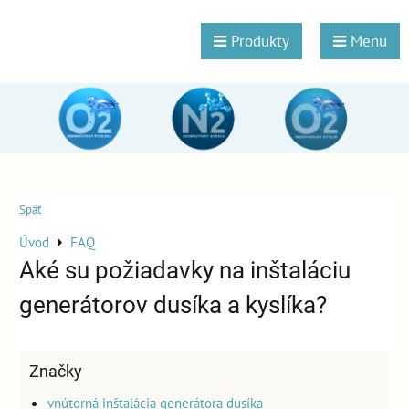
Produkty
Menu
Späť
Úvod
FAQ
Aké su požiadavky na inštaláciu
generátorov dusíka a kyslíka?
Značky
vnútorná inštalácia generátora dusíka