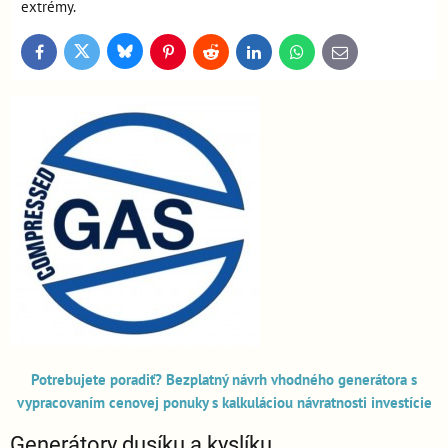
extrémy.
Bluesky
Twitter
Facebook
Pinterest
Reddit
LinkedIn
WhatsApp
E-
mail
Potrebujete poradiť? Bezplatný návrh vhodného generátora s
vypracovaním cenovej ponuky s kalkuláciou návratnosti investície
Generátory dusíku a kyslíku