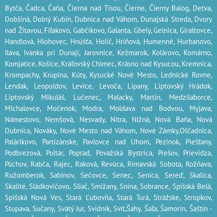
Bytča, Čadca, Čaňa, Čierna nad Tisou, Čierne, Čierny Balog, Detva,
Dobšiná, Dolný Kubín, Dubnica nad Váhom, Dunajská Streda, Dvory
nad Žitavou, Fiľakovo, Gabčíkovo, Galanta, Gbely, Gelnica, Giraltovce,
Handlová, Hlohovec, Hnúšťa, Holíč, Hriňová, Humenné, Hurbanovo,
Ilava, Ivanka pri Dunaji, Jarovnice, Kežmarok, Kolárovo, Komárno,
Komjatice, Košice, Kráľovský Chlmec, Krásno nad Kysucou, Kremnica,
Krompachy, Krupina, Kúty, Kysucké Nové Mesto, Lednické Rovne,
Lendak, Leopoldov, Levice, Levoča, Lipany, Liptovský Hrádok,
Liptovský Mikuláš, Lučenec, Malacky, Martin, Medzilaborce,
Michalovce, Močenok, Modra, Moldava nad Bodvou, Myjava,
Námestovo, Nemšová, Nesvady, Nitra, Nižná, Nová Baňa, Nová
Dubnica, Nováky, Nové Mesto nad Váhom, Nové Zámky,Oščadnica,
Palárikovo, Partizánske, Pavlovce nad Uhom, Pezinok, Piešťany,
Podbrezová, Poltár, Poprad, Považská Bystrica, Prešov, Prievidza,
Púchov, Rabča, Rajec, Raková, Revúca, Rimavská Sobota, Rožňava,
Ružomberok, Sabinov, Sečovce, Senec, Senica, Sereď, Skalica,
Skalité, Sládkovičovo, Sliač, Smižany, Snina, Sobrance, Spišská Belá,
Spišská Nová Ves, Stará Ľubovňa, Stará Turá, Strážske, Stropkov,
Stupava
, Sučany, Svätý Jur, Svidník, Svit,Šahy, Šaľa, Šamorín, Šaštín -