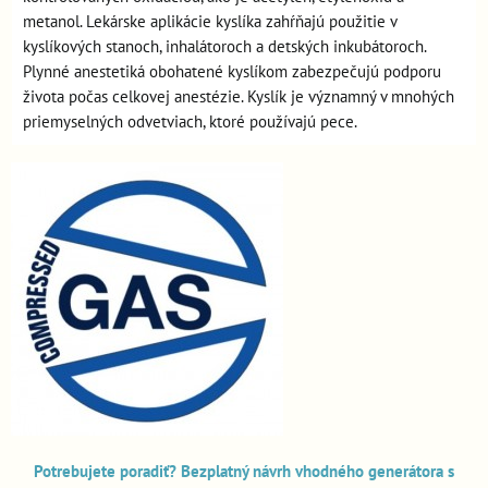
metanol. Lekárske aplikácie kyslíka zahŕňajú použitie v
kyslíkových stanoch, inhalátoroch a detských inkubátoroch.
Plynné anestetiká obohatené kyslíkom zabezpečujú podporu
života počas celkovej anestézie. Kyslík je významný v mnohých
priemyselných odvetviach, ktoré používajú pece.
Potrebujete poradiť? Bezplatný návrh vhodného generátora s