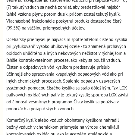
vedie ku skvapalneniu stlačeného vzduchu pri teplote -196 ° C;
(7) tekutý vzduch sa nechá zohriať, aby predestiloval najskôr
ľahké vzácne plyny, potom dusík, pričom zostal tekutý kyslík.
Viacnásobné frakcionácie poskytnú produkt dostatočne čistý
(99,5%) na väčšinu priemyselných účelov.
Oceliarsky priemysel je najväčším spotrebiteľom čistého kyslíka
pri „vyfukovaní" vysoko uhlíkovej ocele - to znamená prchavých
oxidoch uhličitého a iných nekovových nečistot v rýchlejšom a
ľahšie kontrolovateľnom procese, ako keby sa použil vzduch.
Čistenie odpadových vôd kyslíkom predstavuje prísľub
účinnejšieho spracovania kvapalných odpadových vôd ako pri
iných chemických procesoch. Spálenie odpadu v uzavretých
systémoch pomocou čistého kyslíka sa stalo dôležitým. Tzv. LOX
palivových oxidačných palív je tekutý kyslík; spotreba LOX závisí
od činnosti vesmírnych programov. Čistý kyslík sa používa v
ponorkách a potápačských zvonoch.
Komerčný kyslík alebo vzduch obohatený kyslíkom nahradil
bežný vzduch v chemickom priemysle na výrobu chemikálií
kontrolovaných oxidáciou, ako je acetylén, etylénoxid a