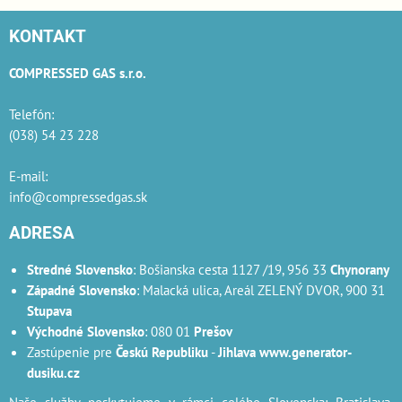
KONTAKT
COMPRESSED GAS s.r.o.
Telefón:
(038) 54 23 228
E-mail:
info@compressedgas.sk
ADRESA
Stredné Slovensko
: Bošianska cesta 1127 /19, 956 33
Chynorany
Západné Slovensko
: Malacká ulica, Areál ZELENÝ DVOR, 900 31
Stupava
Východné Slovensko
: 080 01
Prešov
Zastúpenie pre
Českú Republiku
-
Jihlava
www.generator-
dusiku.cz
Naše služby poskytujeme v rámci celého Slovenska: Bratislava,