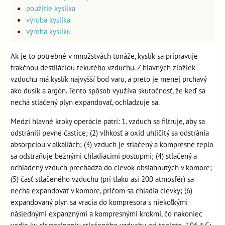
použitie kyslíka
výroba kyslíka
výroba kyslíku
Ak je to potrebné v množstvách tonáže, kyslík sa pripravuje
frakčnou destiláciou tekutého vzduchu. Z hlavných zložiek
vzduchu má kyslík najvyšší bod varu, a preto je menej prchavý
ako dusík a argón. Tento spôsob využíva skutočnosť, že keď sa
nechá stlačený plyn expandovať, ochladzuje sa.
Medzi hlavné kroky operácie patrí: 1. vzduch sa filtruje, aby sa
odstránili pevné častice; (2) vlhkosť a oxid uhličitý sa odstránia
absorpciou v alkáliách; (3) vzduch je stlačený a kompresné teplo
sa odstraňuje bežnými chladiacimi postupmi; (4) stlačený a
ochladený vzduch prechádza do cievok obsiahnutých v komore;
(5) časť stlačeného vzduchu (pri tlaku asi 200 atmosfér) sa
nechá expandovať v komore, pričom sa chladia cievky; (6)
expandovaný plyn sa vracia do kompresora s niekoľkými
následnými expanznými a kompresnými krokmi, čo nakoniec