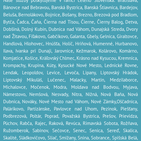
Bánovce nad Bebravou, Banská Bystrica, Banská Štiavnica, Bardejov,
Beluša, Bernolákovo, Bojnice, Bošany, Brezno, Brezová pod Bradlom,
Bytča, Čadca, Čaňa, Čierna nad Tisou, Čierne, Čierny Balog, Detva,
Dobšiná, Dolný Kubín, Dubnica nad Váhom, Dunajská Streda, Dvory
nad Žitavou, Fiľakovo, Gabčíkovo, Galanta, Gbely, Gelnica, Giraltovce,
Handlová, Hlohovec, Hnúšťa, Holíč, Hriňová, Humenné, Hurbanovo,
Ilava, Ivanka pri Dunaji, Jarovnice, Kežmarok, Kolárovo, Komárno,
Komjatice, Košice, Kráľovský Chlmec, Krásno nad Kysucou, Kremnica,
Krompachy, Krupina, Kúty, Kysucké Nové Mesto, Lednické Rovne,
Lendak, Leopoldov, Levice, Levoča, Lipany, Liptovský Hrádok,
Liptovský Mikuláš, Lučenec, Malacky, Martin, Medzilaborce,
Michalovce, Močenok, Modra, Moldava nad Bodvou, Myjava,
Námestovo, Nemšová, Nesvady, Nitra, Nižná, Nová Baňa, Nová
Dubnica, Nováky, Nové Mesto nad Váhom, Nové Zámky,Oščadnica,
Palárikovo, Partizánske, Pavlovce nad Uhom, Pezinok, Piešťany,
Podbrezová, Poltár, Poprad, Považská Bystrica, Prešov, Prievidza,
Púchov, Rabča, Rajec, Raková, Revúca, Rimavská Sobota, Rožňava,
Ružomberok, Sabinov, Sečovce, Senec, Senica, Sereď, Skalica,
Skalité, Sládkovičovo, Sliač, Smižany, Snina, Sobrance, Spišská Belá,