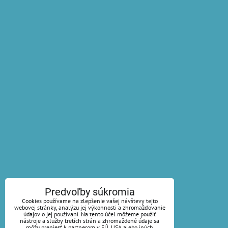
Predvoľby súkromia
Cookies používame na zlepšenie vašej návštevy tejto
webovej stránky, analýzu jej výkonnosti a zhromažďovanie
údajov o jej používaní. Na tento účel môžeme použiť
nástroje a služby tretích strán a zhromaždené údaje sa
môžu preniesť k partnerom v EÚ, USA alebo iných