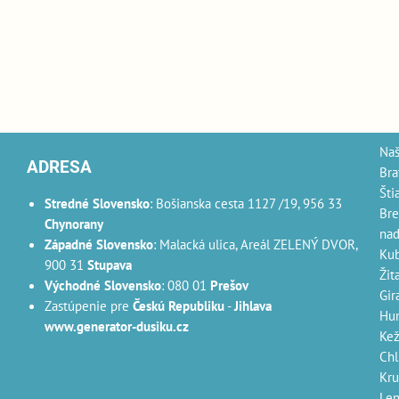
Na
ADRESA
Bra
Šti
Stredné Slovensko
: Bošianska cesta 1127 /19, 956 33
Bre
Chynorany
nad
Západné Slovensko
: Malacká ulica, Areál ZELENÝ DVOR,
Kub
900 31
Stupava
Žit
Východné Slovensko
: 080 01
Prešov
Gir
Zastúpenie pre
Českú Republiku
-
Jihlava
Hum
www.generator-dusiku.cz
Kež
Ch
Kr
Len