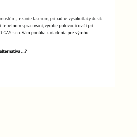
tmosfére, rezanie laserom, prípadne vysokotlaký dusík
i tepelnom spracování, výrobe polovodičov či pri
 GAS s.r.o. Vám ponúka zariadenia pre výrobu
ternativa ...?