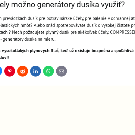
ely možno generátory dusíka využiť?
h prevádzkach dusík pre potravinárske účely, pre balenie v ochrannej a
plastických hmôt? Alebo snáď spotrebovávate dusík o vysokej čistote pr
cach ? Nech požadujete plynný dusík pre akékoľvek účely, COMPRESSED
- generátory dusíka na mieru.
vysokotlakých plynových fliaš, keď už existuje bezpečná a spoľahlivá al
dov!!
uesky
Pinterest
Reddit
LinkedIn
WhatsApp
E-
mail