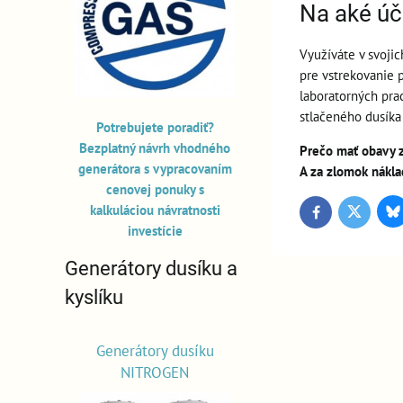
Na aké úč
Využíváte v svojic
pre vstrekovanie 
laboratorných pra
stlačeného dusíka 
Potrebujete poradiť?
Bezplatný návrh vhodného
Prečo mať obavy z 
generátora s vypracovaním
A za zlomok nákla
cenovej ponuky s
kalkuláciou návratnosti
Bl
Twitter
Facebook
investície
Generátory dusíku a
kyslíku
Generátory dusíku
NITROGEN