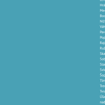
Hrá
Med
Bo
Niž
Váh
Pav
Pop
Ra
Ru
Ska
Sob
Sta
Svi
Šop
Tlm
Tre
Tvr
Úľa
nad