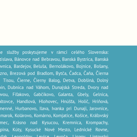
še služby poskytujeme v rámci celého Slovenska:
tislava, Bánovce nad Bebravou, Banská Bystrica, Banská
avnica, Bardejov, Beluša, Bernolákovo, Bojnice, Bošany,
zno, Brezová pod Bradlom, Bytča, Čadca, Čaňa, Čierna
 Tisou, Čierne, Čierny Balog, Detva, Dobšiná, Dolný
ín, Dubnica nad Váhom, Dunajská Streda, Dvory nad
avou, Fiľakovo, Gabčíkovo, Galanta, Gbely, Gelnica,
altovce, Handlová, Hlohovec, Hnúšťa, Holíč, Hriňová,
enné, Hurbanovo, Ilava, Ivanka pri Dunaji, Jarovnice,
marok, Kolárovo, Komárno, Komjatice, Košice, Kráľovský
lmec, Krásno nad Kysucou, Kremnica, Krompachy,
upina, Kúty, Kysucké Nové Mesto, Lednické Rovne,
dak, Leopoldov, Levice, Levoča, Lipany, Liptovský