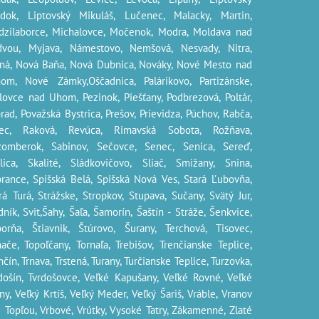
dok, Liptovský Mikuláš, Lučenec, Malacky, Martin,
zilaborce, Michalovce, Močenok, Modra, Moldava nad
dvou, Myjava, Námestovo, Nemšová, Nesvady, Nitra,
ná, Nová Baňa, Nová Dubnica, Nováky, Nové Mesto nad
om, Nové Zámky,Oščadnica, Palárikovo, Partizánske,
lovce nad Uhom, Pezinok, Piešťany, Podbrezová, Poltár,
rad, Považská Bystrica, Prešov, Prievidza, Púchov, Rabča,
jec, Raková, Revúca, Rimavská Sobota, Rožňava,
žomberok, Sabinov, Sečovce, Senec, Senica, Sereď,
lica, Skalité, Sládkovičovo, Sliač, Smižany, Snina,
rance, Spišská Belá, Spišská Nová Ves, Stará Ľubovňa,
rá Turá, Strážske, Stropkov,
Stupava
, Sučany, Svätý Jur,
dník, Svit,Šahy, Šaľa, Šamorín, Šaštín - Stráže, Šenkvice,
orňa, Štiavnik, Štúrovo, Šurany, Terchová, Tisovec,
ače, Topoľčany, Tornaľa, Trebišov, Trenčianske Teplice,
nčín, Trnava, Trstená, Turany, Turčianske Teplice, Turzovka,
došín, Tvrdošovce, Veľké Kapušany, Veľké Rovné, Veľké
ny, Veľký Krtíš, Veľký Meder, Veľký Šariš, Vráble, Vranov
 Topľou, Vrbové, Vrútky, Vysoké Tatry, Zákamenné, Zlaté